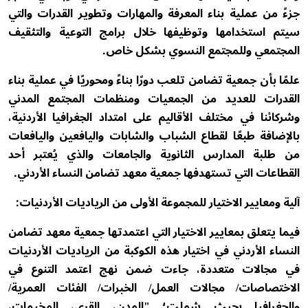
جزءً من عملية بناء المعرفة والمهارات وتطوير القدرات والتي
سيتم استخدامها وتوظيفها خلال برامج التوعية والتثقيف
المجتمعي وللمجتمع النسوي بشكل خاص.
علمًا بأن جمعية تضامن تلعب دورًا بناءً ومحوريًا في عملية بناء
القدرات للعديد من الجمعيات ومنظمات المجتمع المدني
وشركائنا في مختلف الأقاليم على امتداد الجغرافيا الأردنية،
بالإضافة طبعًا لقطاع الشباب والشابات واليافعين واليافعات
من طلبة المدارس الثانوية والجامعات والذي يُعتبر أحد
القطاعات التي تستهدفها جمعية معهد تضامن النساء الأردني.
آلية ومعايير الاختيار للمجموعة الأولى من الرياديات الأردنيات:
فيما يتعلق بمعايير الاختيار التي اعتمدتها جمعية معهد تضامن
النساء الأردني في اختيار هذه الكوكبة من الرياديات الأردنيات
في مجالات متعددة، جاءت ضمن نهج اعتمد التنوع في
الاختصاصات/ مجالات العمل/ الخبرات/ الفئات العمرية/
والجغرافيا بحيث شملت؛ "المدن، القرى، المخيمات،