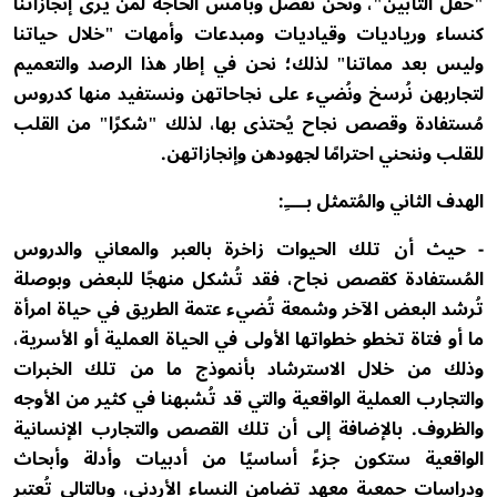
"حفل التأبين"، ونحن نفضل وبأمس الحاجة لمن يرى إنجازاتنا
كنساء ورياديات وقياديات ومبدعات وأمهات "خلال حياتنا
وليس بعد مماتنا" لذلك؛ نحن في إطار هذا الرصد والتعميم
لتجاربهن نُرسخ ونُضيء على نجاحاتهن ونستفيد منها كدروس
مُستفادة وقصص نجاح يُحتذى بها، لذلك "شكرًا" من القلب
للقلب وننحني احترامًا لجهودهن وإنجازاتهن.
الهدف الثاني والمُتمثل بــــِ:
- حيث أن تلك الحيوات زاخرة بالعبر والمعاني والدروس
المُستفادة كقصص نجاح، فقد تُشكل منهجًا للبعض وبوصلة
تُرشد البعض الآخر وشمعة تُضيء عتمة الطريق في حياة امرأة
ما أو فتاة تخطو خطواتها الأولى في الحياة العملية أو الأسرية،
وذلك من خلال الاسترشاد بأنموذج ما من تلك الخبرات
والتجارب العملية الواقعية والتي قد تُشبهنا في كثير من الأوجه
والظروف. بالإضافة إلى أن تلك القصص والتجارب الإنسانية
الواقعية ستكون جزءً أساسيًا من أدبيات وأدلة وأبحاث
ودراسات جمعية معهد تضامن النساء الأردني، وبالتالي تُعتبر