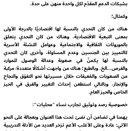
بشبكات الدعم المقدّم لكل واحدة منهن على حدة.
وكمثال؛
هناك من كان التحدي بالنسبة لها اقتصاديًا بالدرجة الأولى
بمعنى التبعية الاقتصادية، وهناك من كان التحدي يتعلق
بالموروثات الثقافية والاجتماعية وعوامل التشئة الأسرية
كالتمييز بين الجنسين وعدم المساواة، وأخرى كان التحدي
بالنسبة لها يكمنُ في صعوبة وعدالة الوصول للموارد
والفرص...الخ، وبالطبع؛ هناك من واجهت أشكالًا متعددة/ مركبة
من الصعوبات والمُعيقات خلال مسيرتها نحو التفوّق والنجاح
والإنجاز، وبالتالي استطعن إحداث التغيير والفرق في الحيز
الخاص والحيز العام.
خصوصية رصد وتوثيق تجارب نساء "محليات":
يهمنا في تضامن أن نضئ تحت هذا العنوان وبعجالة على النحو
الآتي: عادة وعلى الأغلب الأعم تزخر العديد من الأدلة التدريبية