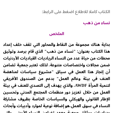
الكتاب كاملا للاطلاع اضغط على الرابط:
نساء من ذهب
الملخص
بداية هناك مجموعة من النقاط والمحاور التي تقف خلف إعداد
هذا الكتاب بعنوان: "نساء من ذهب" الذي قام برصد وتوثيق
محطات من حياة عدد من النساء الرياديات القياديات الأردنيات
ضمن مجالات واختصاصات متنوعة، لذلك تعتبر جمعية تضامن
أن إنجاز هذا العمل في سياق "مشروع سياسات لمناهضة
العنف في بيئة وعالم العمل" بدعم من الصندوق الأفريقي
لتنمية المرأة AWDF، والذي يهدف إلى التصدي للعنف في بيئة
العمل من خلال تعزيز دور منظمات المجتمع المدني وتحسين
الإطار القانوني والهيكلي والسياسات الخاصة بظروف مشاركة
النساء في سوق العمل،هو إضافة نوعية لموارد وأدبيات وأبحاث
ودراسات ووثائق جمعية معهد تضامن النساء الأردني، والتي