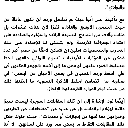
والبوادي".
مع تأكيدنا على أنها عينة لم تشمل وربما لن تكون عادلة من
حيث الشمول الأوسع والعادل، نظرًا لأن هناك عشرات بل
مئات وآلاف من النماذج النسوية الرائدة والمؤثرة والقيادية على
امتداد الجغرافيا الأردنية، ولم يتسنى لنا الإضاءة على تلك
التجارب والشخصيات آملين أن نتمكن لاحقًا من حصر أكبر عدد
مُمكن من المؤثرات الأردنيات "سواء اللواتي حالفهن الحظ
بتسليط الضوء عليهن أو ممن ما زلن أشبه بالجوهر المكنون في
طي الحفظ وربما النسيان في بعض الأحيان من البعض" في
محاولة من تضامن لحفظ الذاكرة النسوية ما أمكنها ذلك
من حيث توفر الموارد اللازمة لهذا الإنجاز.
أيضًا نود الإشارة إلى أن تلك المقابلات الموجزة ليست سيرًا
ذاتية لهؤلاء الرائدات، بل هي عبارة عن "مقتطفات من تجاربهن
وخبراتهن بما فيها من إنجازات أو تحديات"، حيث حاولنا خلال
تلك المقابلات التقاط ما يُمكن مما ورد على لسانهن، إلا أننا