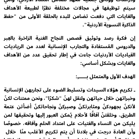
سيتم توظيفها في مجالات مختلفة نظرًا لطبيعة الأهداف
والغايات التي دفعت تضامن للبدء بالحلقة الأولى من "حفظ
الذاكرة النسوية الأردنية".
إن فكرة رصد وتوثيق قصص النجاح الغنية الزاخرة بالعِبر
والدروس المُستفادة والتجارب الإنسانية لعدد من الرياديات
القياديات الأردنيات جاءت في إطار تحقيق عدد من الأهداف
والغايات وبشكل أساسي:
الهدف الأول والمتمثل بــــــِ:
ـ تكريم هؤلاء السيدات وتسليط الضوء على تجاربهن الإنسانية
وخبراتهن خلال حياتهن ولنقل لهنّ "شكرًا"، ونحن ممتنات لكنّ
لأنكنّ بجهودكنّ ومثابرتكنّ وصبركنّ ونجاحاتكنّ أضأتن عتمة
الطريق، وخلقتنّ آفاقًا لأحلام يُمكن العبور إليها وتحقيقها لمن
يليكن من النساء والفتيات على امتداد الحلم وآفاقه، خصوصًا
وأن العادة درجت في بلادنا أن يتم تكريم الأغلب منّا خلال