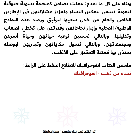
وبناء على كل ما تقدم؛ عملت تضامن كمنظمة نسوية حقوقية
تنموية تسعى لتمكين النساء وتعزيز مشاركتهن في الإطارين
الخاص والعام من خلال سعيها لتوثيق ورصد هذه النماذج
الوطنية/ المحلية وإبراز نجاحاتهن وقُدرتهن على تخطي الصعاب
وتذليلها، وبالتالي تحسين نوعية حياتهن وحياة أسرهن
ومجتمعاتهن، وبالتالي تتحول حكاياتهن وتجاربهن لبوصلة
يُحتذى بها مُمكنة التحقيق على الأغلب.
ملخص الكتاب انفوجرافيك للاطلاع اضغط على الرابط:
نساء من ذهب - انفوجرافيك