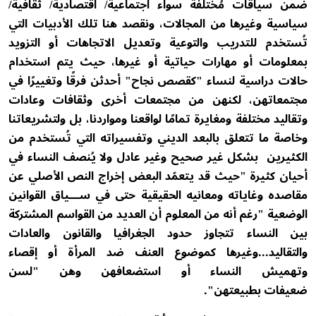
ضمن سياقات مُختلفة سواء اجتماعية/ اقتصادية/ ثقافية/
سياسية وغيرها من المجالات، ونقصد هنا تلك الأدبيات التي
تُستخدم للتدريب والتوعية وتعديل الاتجاهات أو التزويد
بمعلومات أو مهارات حياتية أو غيرها، حيث يتم استخدام
حالات دراسية لنساء "كقصص نجاح" أحدثن فرقًا وتغييرًا في
مجتمعاتهن، لكنهن من مجتمعات أخرى وثقافات وعادات
وتقاليد مختلفة ومغايرة تمامًا لواقعنا ومواردنا، بل ولتشريعاتنا
وخاصة ما تتعلق بالبعد الديني وتفسيراته التي تُستخدم من
الكثيرين بشكل غير صحيح وغير عادل ولا يُنصف النساء في
أحيان كثيرة "حيث قد يتعمّد البعض إخراج النص الأصلي عن
مقاصده وغاياته ومعانيه الحقيقية حتى في ســـياق القوانين
الوضعية "رغم أنه من المعلوم أن العديد من القواسم المشتركة
بين النساء تتجاوز حدود الجغرافيا والقانون والعادات
والتقاليد...وغيرها كموضوع العنف ضد المرأة أو إقصاء
وتهميش النساء أو استضعافهن وهن "لسن
ضعيفات بطبيعتهن".