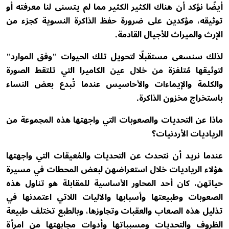
أيضًا نؤكد أن هناك الكثير الكثير مما لم يتسنى لنا معرفته أو
توثيقه، مؤكدين على ضرورة حفظ الذاكرة النسوية كجزء من
الإرث والميراث للأجيال القادمة.
لذلك سنسعى مستقبلًا لتحويل تلك الحيوات "وفق الموارد"
لتوثيقها مُتلفزة من خلال عين الكاميرا التي تلتقط الصورة
والكلمة والإيماءات والأحاسيس عندما تُبدع بعض النساء
باستخراج مخزون الذاكرة.
ماذا عن التحديات والصعوبات التي واجهتها هذه المجموعة من
الرياديات الأردنيات؟
عندما نريد أن نتحدث عن التحديات والمُعيقات التي واجهتها
هؤلاء الرياديات خلال استعراضهن لبعض المحطات في مسيرة
حياتهن، كان أحد المحاور الأساسية للمقابلة هو تناول هذه
الصعوبات وطبيعتها وأسبابها والآليات اللاتي اعتمدنها في
تذليل هذه الصعاب والعقبات وتجاوزها، وبالطبع تختلف طبيعة
الظروف والتحديات ومسبباتها وأدوات مجابهتها من امرأة