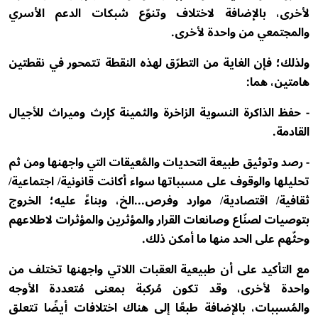
لأخرى، بالإضافة لاختلاف وتنوّع شبكات الدعم الأسري
والمجتمعي من واحدة لأخرى.
ولذلك؛ فإن الغاية من التطرّق لهذه النقطة تتمحور في نقطتين
هامتين، هما:
- حفظ الذاكرة النسوية الزاخرة والثمينة كإرث وميراث للأجيال
القادمة.
- رصد وتوثيق طبيعة التحديات والمُعيقات التي واجهنها ومن ثم
تحليلها والوقوف على مسبباتها سواء أكانت قانونية/ اجتماعية/
ثقافية/ اقتصادية/ موارد وفرص...الخ، وبناءً عليه؛ الخروج
بتوصيات لصنّاع وصانعات القرار والمؤثرين والمؤثرات لاطلاعهم
وحثّهم على الحد منها ما أمكن ذلك.
مع التأكيد على أن طبيعية العقبات اللاتي واجهنها تختلف من
واحدة لأخرى، وقد تكون مُركبة بمعنى مُتعددة الأوجه
والمُسببات، بالإضافة طبعًا إلى هناك اختلافات أيضًا تتعلق