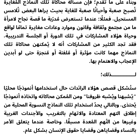
وبناء على ما تقدم؛ فإن مسألة محاكاة تلك النماذج المُغايرة
تُصبح صعبة وأحيانًا صعبة للغاية بحيث يراها البعض تُلامس
المستحيل، فمثلًا: عندما تستعرض مُدرّبة ما قصة نجاح لامرأة
ما من مجتمع وثقافة وقانون وموارد وعادات مغايرة تمامًا لواقع
وحياة هؤلاء المشاركات في تلك الدورة أو الجلسة التدريبية،
فقد تجد الكثير من المشاركات أنه لا يُمكنهن محاكاة تلك
النماذج مهما كانت مؤثرة أو مُلفتة أو مُنجزة حتى لو أبدين
الإعجاب والاهتمام بها.
لـــــــــــــــذلك؛
ستُشكل قصص هؤلاء الرائدات حال استخدامها أنموذجًا محليًا
"يُشبهنا ويُشبه ظروفنا" ومن المُمكن محاكاته واتخاذه أنموذجًا
يُحتذى، وبالتالي يحدُ استخدام تلك النماذج النسوية المحلية من
إطلاق التهم المعتادة والاتهام بالتغريب والأجندات الغربية
وغيرها من التُهم المُعدة مسبقًا، وخاصة عندما يتعلق الأمر
بالنساء وقضاياهن وقضايا حقوق الإنسان بشكل عام.