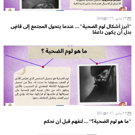
٢٣ مايو، ٢٠٢٦
364
"أبرز أشكال لوم الضحية"... عندما يتحول المجتمع إلى قاضٍ 
بدل أن يكون داعمًا
٢٣ مايو، ٢٠٢٦
361
"ما هو لوم الضحية؟"... لنفهم قبل أن نحكم