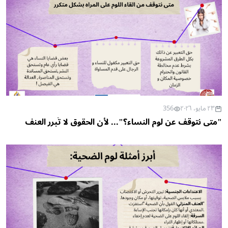
٢٣ مايو، ٢٠٢٦
356
"متى نتوقف عن لوم النساء؟"... لأن الحقوق لا تُبرر العنف