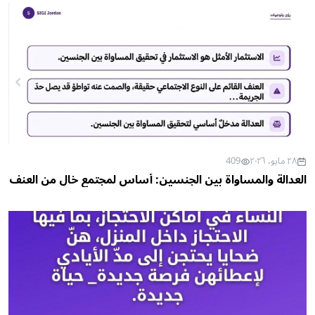
٢٨ مايو، ٢٠٢٦
409
العدالة والمساواة بين الجنسين: أساس لمجتمع خالٍ من العنف