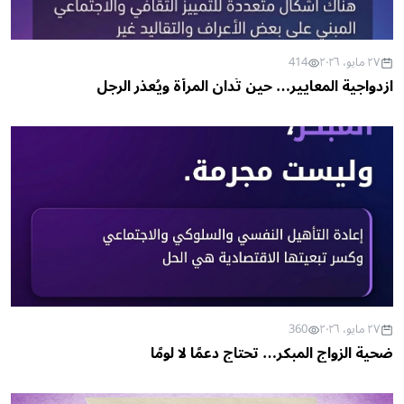
٢٧ مايو، ٢٠٢٦
414
ازدواجية المعايير… حين تُدان المرأة ويُعذر الرجل
٢٧ مايو، ٢٠٢٦
360
ضحية الزواج المبكر… تحتاج دعمًا لا لومًا