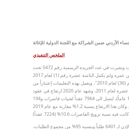
الملخص التنفيذي
في نهاية عام 2017 صدرت التعليمات الجديدة لزواج القاصرين والقاصرات ونشرت في عدد الجريدة الرسمية رقم 5472 تحت
عنوان "تعليمات منح الإذن بالزواج لمن أكمل الخامسة عشرة سنة شمسية من عمره ولم يكمل الثامنة عشرة رقم (1) لعام 2017
صادرة بموجب الفقرة (ب) من المادة (10) من قانون الأحوال الشخصية رقم (36) لعام 2010"، ويعمل بهذه التعليمات إعتباراً من
1/8/2017، فيما تلغى تعليمات منح الإذن بالزواج لمن هم دون سن الثامنة عشرة لعام 2011، وشهد عام 2020 ارتفاع في عقود
تزويج الأطفال التي كان فيها أحد الزوجين أو كلاهما ضمن الفئة العمرية (18-15 عاماً)، لتصل الى 7964 عقداً لفتيات قاصرات و194
عقداً لفتيان قاصرين، وبنسبة 11.8% من مجمل عقود الزواج العادي والمكرر، وكان هذا الارتفاع بنسبة 1.2% مقارنة مع عام 2019
حيث استقبلت مكاتب الإصلاح والتأهيل الأسري ما يقارب 6740 طلباً، تم منح الإذن لـ 6401 طلباً وبنسبة 95% من مجموع الطلبات،