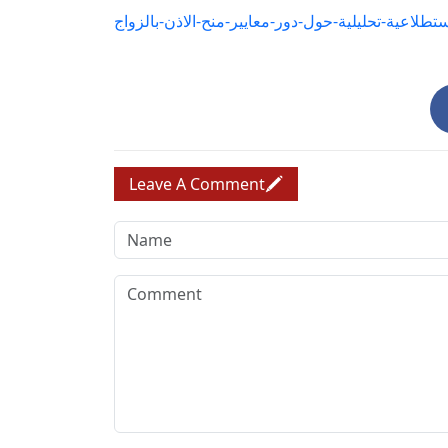
تطلاعية-تحليلية-حول-دور-معايير-منح-الاذن-بالزواج
Leave A Comment