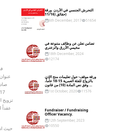
التحرش الجنسي في الأردن  ورقة 
حقائق (11/16)
6th December, 2017
51654
تضامن تعلن عن وظائف متنوعة في 
مخيمي الأزرق والزعتري
18th December, 2024
12174
ورقة موقف- حول تعليمات منح الإذن 
بالزواج للفئة العمرية 15-18 عاماً، 
وفق نص المادة (10) من قانون 
الأحوال الشخصية رقم (15) لعام 
1st October, 2020
11576
2019
Fundraiser / Fundraising 
Officer Vacancy.
12th September, 2023
10550