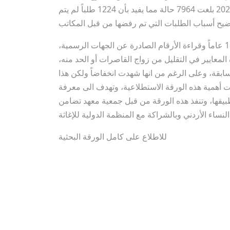
ورفض 339 طلباً وبنسبة 5%، علماً بأن عدد حالات تزويج القاصرات عام 2020 بلغت 7964 حالة مما يفيد بأن 1224 طلباً لم يتم
وفي سياق نشر التعليمات التي تنظم منح الاذن بالزواج لمن هم دون 18 عاماً وقراءة الأرقام الصادرة عن الجهات الرسمية،
المعايير في التقليل من زواج القاصرات أو الحد منه،
هرت ارتفاعاً عن السنة السابقة، وعلى الرغم من انها شهدت انخفاضاً ولكن هذا
قت أهمية هذه الورقة الاستطلاعية، وتهدف الى معرفة
طبيقها، وتنفذ هذه الورقة من قبل جمعية معهد تضامن
،
للاطلاع على كامل الورقة البحثية