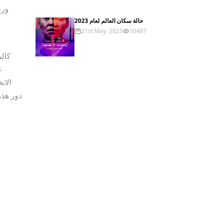
حالة سكان العالم لعام 2023
21st May, 2023
10487
كالم
الان
دور هذه