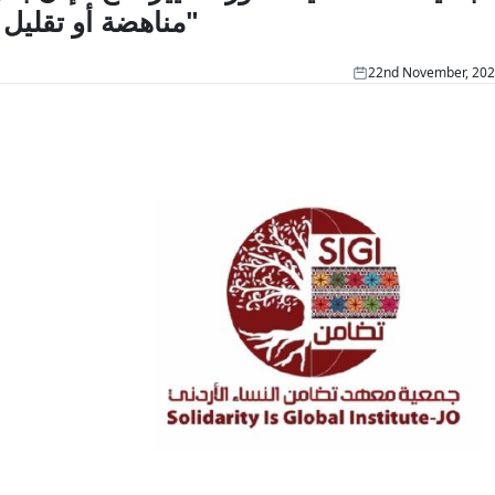
مناهضة أو تقليل حالات الزواج المبكر والالتزام بها"
22nd November, 20