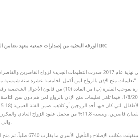
الورقة البحثية من إصدارات جمعية معهد تضامن النساء الأردني ضمن الشراكة مع اللجنة الدولية للإغاثة IRC
والي كانت فيه نسبة تزويج القاصرات 10.6% (7224 عقداً).