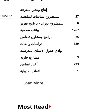
إنتاج ونشر المعرفة
1
21
5162
مشروع سياسات لمناهضة
27
العنف في بيئة و عالم العمل
مشروع توزان - برنامج تعزيز
0
-الصندوق الافريقي لدعم المرأة
المهارات القيادية ومشاركة
بيانات صحفية
1767
AWDF
المرأة
برامج ومشاريع تضامن
25
دراسات وأبحاث
129
نوادي حقوق الإنسان المدرسية
1
مشاريع جارية
3
أخبار تضامن
793
اتفاقيات دولية
1
Load More
Most Read