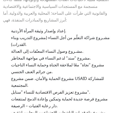
منسجمة مع المستجدات السياسية والاجتماعية والاقتصادية
والقانونية التي طرأت على الساحة؛ المحلية والعربية والدولية. أما
أبرز المشاريع والمبادرات المنفذة، فهي:
إعداد وإصدار وثيقة المرأة الأردنية.
مشـروع شراكة التعلّم من أجل النساء (مشروع التدريب وبناء
القدرات).
مشـروع وصول النساء المعنّفات إلى العدالة.
مشروع "سند" لدعم النساء في مواجهة المخاطر.
مشروع "نجاة" معًا لملاحقة الجناة وحماية النساء الناجيات
من جرائم العنف الجنسي.
USAID للمشاركة
ضمن مشروع
مشروع الحماية والأمان،
المجتمعية.
مشروع تعزيز الفرص الاقتصادية للنساء "سنابل".
مشروع فرصة جديدة لحماية وتمكين وإعادة الدمج لمنتفعات
دار رعاية الفتيات – الرصيفة.
مشروع بناء قدرات الناشطين الاجتماعيين المحليين لتثقيف