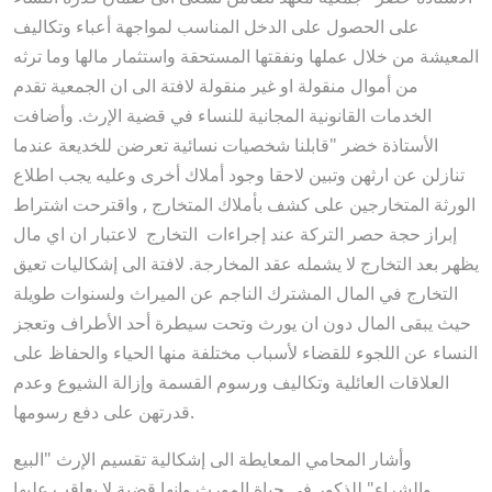
على الحصول على الدخل المناسب لمواجهة أعباء وتكاليف
المعيشة من خلال عملها ونفقتها المستحقة واستثمار مالها وما ترثه
من أموال منقولة او غير منقولة لافتة الى ان الجمعية تقدم
الخدمات القانونية المجانية للنساء في قضية الإرث. وأضافت
الأستاذة خضر "قابلنا شخصيات نسائية تعرضن للخديعة عندما
تنازلن عن ارثهن وتبين لاحقا وجود أملاك أخرى وعليه يجب اطلاع
الورثة المتخارجين على كشف بأملاك المتخارج , واقترحت اشتراط
إبراز حجة حصر التركة عند إجراءات التخارج لاعتبار ان اي مال
يظهر بعد التخارج لا يشمله عقد المخارجة. لافتة الى إشكاليات تعيق
التخارج في المال المشترك الناجم عن الميراث ولسنوات طويلة
حيث يبقى المال دون ان يورث وتحت سيطرة أحد الأطراف وتعجز
النساء عن اللجوء للقضاء لأسباب مختلفة منها الحياء والحفاظ على
العلاقات العائلية وتكاليف ورسوم القسمة وإزالة الشيوع وعدم
قدرتهن على دفع رسومها.
وأشار المحامي المعايطة الى إشكالية تقسيم الإرث "البيع
والشراء" للذكور في حياة المورث وانها قضية لا يعاقب عليها