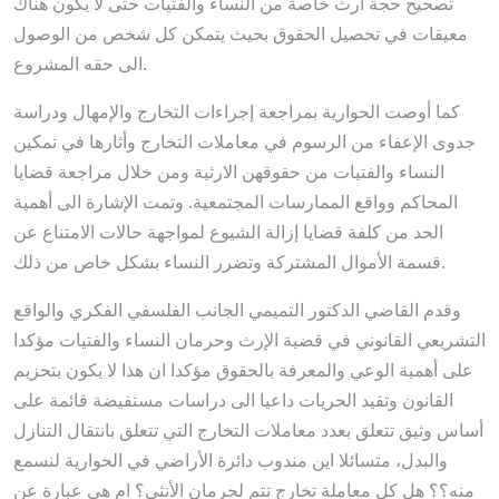
تصحيح حجة ارث خاصة من النساء والفتيات حتى لا يكون هناك
معيقات في تحصيل الحقوق بحيث يتمكن كل شخص من الوصول
الى حقه المشروع.
كما أوصت الحوارية بمراجعة إجراءات التخارج والإمهال ودراسة
جدوى الإعفاء من الرسوم في معاملات التخارج وأثارها في تمكين
النساء والفتيات من حقوقهن الارثية ومن خلال مراجعة قضايا
المحاكم وواقع الممارسات المجتمعية. وتمت الإشارة الى أهمية
الحد من كلفة قضايا إزالة الشيوع لمواجهة حالات الامتناع عن
قسمة الأموال المشتركة وتضرر النساء بشكل خاص من ذلك.
وقدم القاضي الدكتور التميمي الجانب الفلسفي الفكري والواقع
التشريعي القانوني في قضية الإرث وحرمان النساء والفتيات مؤكدا
على أهمية الوعي والمعرفة بالحقوق مؤكدا ان هذا لا يكون بتحزيم
القانون وتقيد الحريات داعيا الى دراسات مستفيضة قائمة على
أساس وثيق تتعلق بعدد معاملات التخارج التي تتعلق بانتقال التنازل
والبدل، متسائلا اين مندوب دائرة الأراضي في الحوارية لنسمع
منه؟؟ هل كل معاملة تخارج تتم لحرمان الأنثى؟ ام هي عبارة عن