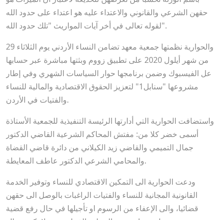
حقهن الشرعي والقانوني والاعتداء عليه هو اعتداء على حدود الله
لقوله تعالى في أخر آيات المواريث "تلك حدود الله".
والحوارية نظمتها جمعية معهد تضامن النساء الأردني يوم الثلاثاء 29
من شهر أيلول 2020 على تطبيق زووم وبثتها مباشرة عبر حسابها
عل الفيسبوك وضمن برنامجها حوار السياسات الشهري وفي إطار
مشروعها "سنابل1" لتعزيز الحقوق الاقتصادية والمالية للنساء
والفتيات في الأردن.
واستضافت الحوارية التي أدارتها الرئيسة التنفيذية للجمعية الأستاذة
أسمى خضر كلا من: مفتش المحاكم الشرعية القاضي الدكتور
جمال التميمي والقاضي زيد الكيلاني من دائرة قاضي القضاة
والمحامي الشرعي الدكتور عاطف المعايطة.
ودعت الحوارية الى التمكين الاقتصادي للنساء وتوفير الخدمة
القانونية المجانية للنساء والفتيات الراغبات بالوصل الى حقهن
قضائيا، والى الإعفاء من الرسوم او تأجيلها في حال رفع قضية