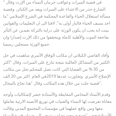
في قضية الميراث وعواقب حرمان النساء من الإرث وقال "
الشارع حذر من الاعتداء على الميراث ويعد من الكبائر، وقضية
مسألة استغلال الحياء والقاعدة المحكمة في الشرع الإسلامي “ما
اخذ بسيف الحياء فالنار أولى به". لافتا الى ان التعليمات والقوانين
بينت انه يجب ان يكون الورثة على دراية بالتركة بعيدين عن التأثر
بفاجعة الموت والأهلية كاملة ويتحققوا من ذلك الإرث إصدارا وان
جميع الورثة مسجلين رسميا.
وأفاد القاضي الكيلاني ان مكاتب الوفاق الأسري ساهمت في حل
الكثير من المشاكل العائلية نتيجة تنازع على الميراث، وقال "اكثر
من 30 % من القضايا التي كانت تصل للمحكم تحل من مكاتب
الإصلاح الأسري وتجاوزت عددها 2019في العام اكثر من 20 الف
قضية حلت من خلال هذه المكاتب وقال "هذا نجاح بالمجال".
وقدم الأستاذ المحامي المعايطة والأستاذة خضر لإشكاليات وأوجه
معاناة تعرضت لها النساء والفتيات في توزيع الأنصبة الارثية تعاملوا
معها ومن واقع عملهما في مؤسسات المجتمع المدني وقالت
الأستاذة خضر "جمعية معهد تضامن تسعى الى ضمان قدرة النساء