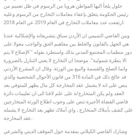
حلول يلجأ اليها المواطن هروبا من الرسوم في ظل تعميم من
رئيس الحكومة يتعلق بإعفاء معاملات التخارج من الرسوم وعليه
ارتفعت عدد معاملات التخارج في العام 2019 عن العام 2018.
وبين القاضي التميمي ان الأردن سباق بتشريعاته والإشكالية عندنا
هي الجهل بالقانون والخلط بين مفاهيم الحق والواجب معولا على
دور منظمات المجتمع المدني بذلك واستطرد بقوله " الإصلاح لا يتم
الا بنظرة شمولية". موضحا ان التخارج لا يعني التنازل بالضرورة
وانما الصلح والقسمة والبيع بين الورثة. وقال ان المشرع الأردني
قد عالج ذلك في المادة 316 من قانون الأحوال الشخصية والذي
ينص على انه لا يشمل عقد المخارجة كل مال يظهر للمتوفي بعد
العقد ولم يكن المتخارج/ة على علم لافتا الى ان تعليمات دائرة
قاضي القضاة الأخيرة تنص على وجوب اطلاع الورثة المتخارجين
على كشف بأملاك المتخارج , واي أملاك تظهر بعد التخارج لا يشمله
عقد المخارجة.
وشارك القاضي الكيلاني بمقدمة حول الموقف الديني والشرعي