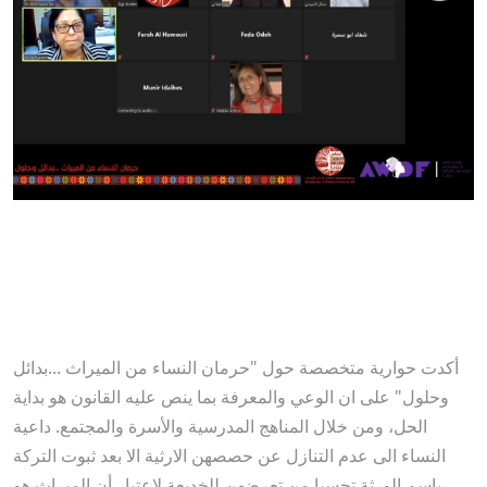
أكدت حوارية متخصصة حول "حرمان النساء من الميراث ...بدائل
وحلول" على ان الوعي والمعرفة بما ينص عليه القانون هو بداية
الحل، ومن خلال المناهج المدرسية والأسرة والمجتمع. داعية
النساء الى عدم التنازل عن حصصهن الارثية الا بعد ثبوت التركة
باسم الورثة تحسبا من تعرضهن للخديعة لاعتبار أن الميراث هو