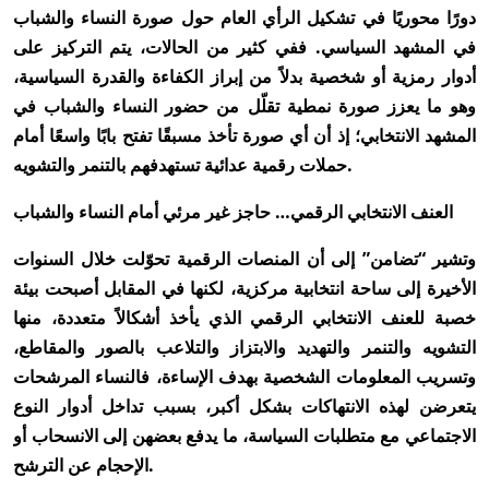
دورًا محوريًا في تشكيل الرأي العام حول صورة النساء والشباب
في المشهد السياسي. ففي كثير من الحالات، يتم التركيز على
أدوار رمزية أو شخصية بدلاً من إبراز الكفاءة والقدرة السياسية،
وهو ما يعزز صورة نمطية تقلّل من حضور النساء والشباب في
المشهد الانتخابي؛ إذ أن أي صورة تأخذ مسبقًا تفتح بابًا واسعًا أمام
حملات رقمية عدائية تستهدفهم بالتنمر والتشويه.
العنف الانتخابي الرقمي… حاجز غير مرئي أمام النساء والشباب
وتشير “تضامن” إلى أن المنصات الرقمية تحوّلت خلال السنوات
الأخيرة إلى ساحة انتخابية مركزية، لكنها في المقابل أصبحت بيئة
خصبة للعنف الانتخابي الرقمي الذي يأخذ أشكالاً متعددة، منها
التشويه والتنمر والتهديد والابتزاز والتلاعب بالصور والمقاطع،
وتسريب المعلومات الشخصية بهدف الإساءة، فالنساء المرشحات
يتعرضن لهذه الانتهاكات بشكل أكبر، بسبب تداخل أدوار النوع
الاجتماعي مع متطلبات السياسة، ما يدفع بعضهن إلى الانسحاب أو
الإحجام عن الترشح.