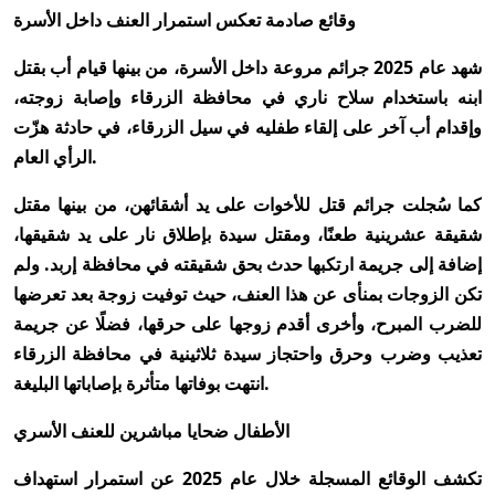
وقائع صادمة تعكس استمرار العنف داخل الأسرة
شهد عام 2025 جرائم مروعة داخل الأسرة، من بينها قيام أب بقتل
ابنه باستخدام سلاح ناري في محافظة الزرقاء وإصابة زوجته،
وإقدام أب آخر على إلقاء طفليه في سيل الزرقاء، في حادثة هزّت
الرأي العام.
كما سُجلت جرائم قتل للأخوات على يد أشقائهن، من بينها مقتل
شقيقة عشرينية طعنًا، ومقتل سيدة بإطلاق نار على يد شقيقها،
إضافة إلى جريمة ارتكبها حدث بحق شقيقته في محافظة إربد. ولم
تكن الزوجات بمنأى عن هذا العنف، حيث توفيت زوجة بعد تعرضها
للضرب المبرح، وأخرى أقدم زوجها على حرقها، فضلًا عن جريمة
تعذيب وضرب وحرق واحتجاز سيدة ثلاثينية في محافظة الزرقاء
انتهت بوفاتها متأثرة بإصاباتها البليغة.
الأطفال ضحايا مباشرين للعنف الأسري
تكشف الوقائع المسجلة خلال عام 2025 عن استمرار استهداف