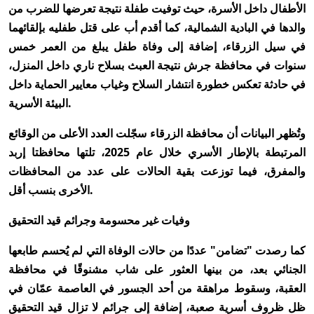
الأطفال داخل الأسرة، حيث توفيت طفلة نتيجة تعرضها للضرب من
والدها في البادية الشمالية، كما أقدم أب على قتل طفليه بإلقائهما
في سيل الزرقاء، إضافة إلى وفاة طفل يبلغ من العمر خمس
سنوات في محافظة جرش نتيجة العبث بسلاح ناري داخل المنزل،
في حادثة تعكس خطورة انتشار السلاح وغياب معايير الحماية داخل
البيئة الأسرية.
وتُظهر البيانات أن محافظة الزرقاء سجّلت العدد الأعلى من الوقائع
المرتبطة بالإطار الأسري خلال عام 2025، تلتها محافظتا إربد
والمفرق، فيما توزعت بقية الحالات على عدد من المحافظات
الأخرى بنسب أقل.
وفيات غير محسومة وجرائم قيد التحقيق
كما رصدت "تضامن" عددًا من حالات الوفاة التي لم يُحسم طابعها
الجنائي بعد، من بينها العثور على شاب مشنوقًا في محافظة
العقبة، وسقوط مراهقة من أحد الجسور في العاصمة عمّان في
ظل ظروف أسرية صعبة، إضافة إلى جرائم لا تزال قيد التحقيق