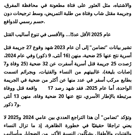
والاشتباه، مثل العثور على فتاة مطعونة في محافظة المفرق،
وجريمة مقتل شاب وفتاة من طلبة التمريض، وسط ترجيحات دون
حسم رسمي للدوافع.
عام 2025 الأقل عددًا... والأقسى في تنوع أساليب القتل
تشير بيانات "تضامن" إلى أن عام 2023 شهد وقوع 27 جريمة قتل
أسرية نتج عنها 25 ضحية، منهن (16 أنثى، 9 ذكور) وفي عام 2024،
رُصدت 25 جريمة قتل أسرية أسفرت عن 32 ضحية (25 وفاة و7
إصابات بليغة)، غالبيتهم من النساء والفتيات، وبجرائم اتسمت
بطابع مركب أسفر في عدد منها عن أكثر من ضحية في الجريمة
الواحدة، أما عام 2025، فقد شهد رصد 17 واقعة قتل ووفاة
مرتبطة بالإطار الأسري، نتج عنها 20 ضحية وفاة، منهن 13 أنثى
و7 ذكور.
وتؤكد "تضامن" أن هذا التراجع العددي بين عامي 2024 و2025 لا
يعني تراجعًا حقيقيًا في خطورة الظاهرة، إذ ما تزال النساء
والفتيات والأطفال يشكّلون النسبة الأكبر من الضحايا، وبأساليب