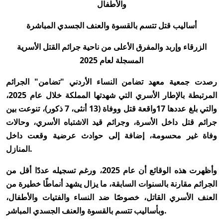
والأطفال
أساليب قتل تتسم بالقسوة والعنف الجسدي المباشرة
الزرقاء وإربد والمفرق الأعلى من ناحية جرائم القتل الأسرية
المسجلة لعام 2025
رصدت جمعية معهد تضامن النساء الأردني "تضامن" الجرائم
المرتبطة بالإطار الأسري التي شهدتها المملكة خلال عام 2025،
والتي بلغ عددها 17واقعة قتل ووفاة (13 أنثى، 7 ذكور)، تنوعت بين
جرائم قتل داخل الأسرة، وجرائم قيد الاشتباه الأسري، وحالات
وفاة غير محسومة، إضافة إلى حوادث عرضية وقعت داخل
المنازل.
وأظهرت هذه الوقائع أن عام 2025، ورغم تسجيله عددًا أقل من
الجرائم مقارنة بالسنوات السابقة، ما يزال يشهد أنماطًا خطيرة من
العنف الأسري القاتل، خصوصًا ضد النساء والفتيات والأطفال،
وبأساليب تتسم بالقسوة والعنف الجسدي المباشر.